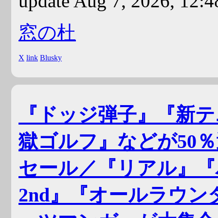
update Aug 7, 2026, 12:
窓の杜
X
link
Blusky
『ドッジ弾子』『新テ
獄ゴルフ』などが50％
セール／『リアル』『
2nd』『オールラウ