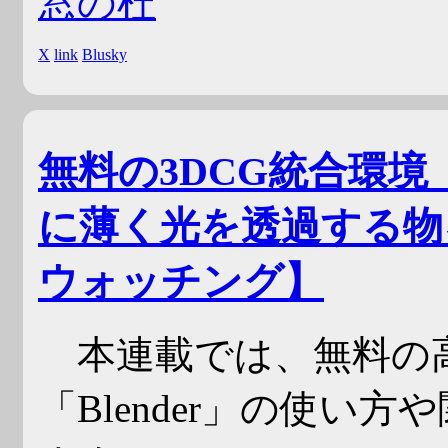
窓の杜
X
link
Blusky
無料の3DCG統合環境「B
に薄く光を透過する物を
ウォッチング】
本連載では、無料の高
「Blender」の使い