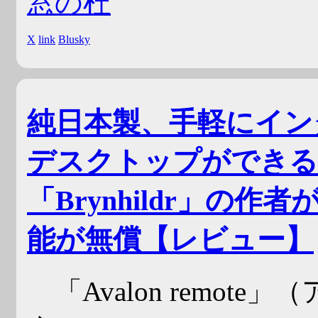
窓の杜
X
link
Blusky
純日本製、手軽にイン
デスクトップができる「Av
「Brynhildr」の
能が無償【レビュー】
「Avalon remot