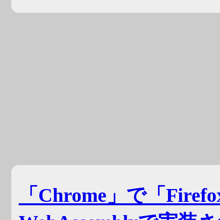
「Chrome」で「Fir