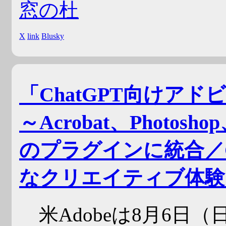
窓の杜
X
link
Blusky
「ChatGPT向けア
～Acrobat、Photos
のプラグインに統合／C
なクリエイティブ体験
米Adobeは8月6日（日